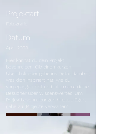
Projektart
Fotografie
Datum
April 2023
Hier kannst du dein Projekt
beschreiben. Gib einen kurzen
Überblick oder gehe ins Detail darüber,
was dich inspiriert hat, wie du
vorgegangen bist und informiere deine
Besucher über Wissenswertes. Um
Projektbeschreibungen hinzuzufügen,
gehe zu „Projekte verwalten“.