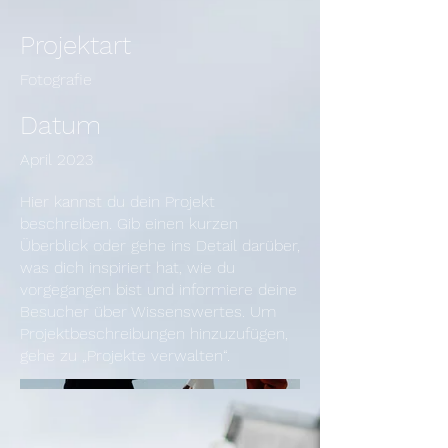
Projektart
Fotografie
Datum
April 2023
Hier kannst du dein Projekt
beschreiben. Gib einen kurzen
Überblick oder gehe ins Detail darüber,
was dich inspiriert hat, wie du
vorgegangen bist und informiere deine
Besucher über Wissenswertes. Um
Projektbeschreibungen hinzuzufügen,
gehe zu „Projekte verwalten“.